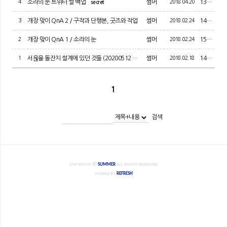
4
소라의 눈 트위터 썰 백업
썸머
2018.04.20
13985
secret
3
개장 맞이 QnA 2 / 구작과 단행본, 굿즈와 작업
썸머
2018.02.24
14877
2
개장 맞이 QnA 1 / 소라의 눈
썸머
2018.02.24
15312
1
서윦율 돌잔치 썰계에 있던 것들 (20200512 추가)
썸머
2018.02.18
14632
secret
1
검색
COPYRIGHT
SUMMER
ALL RIGHTS RESERVED
MOBILE BY.
REFRESH