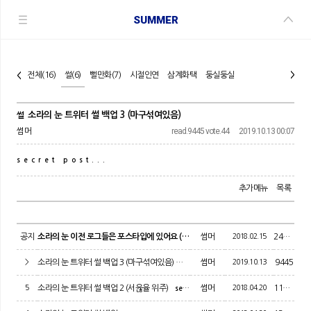
SUMMER
전체
(16)
썰
(6)
뻘만화
(7)
시절인연
삼계화택
둥실둥실
>
<
소라의 눈 트위터 썰 백업 3 (마구섞여있음)
썰
read.
9445
vote.
44
2019.10.13 00:07
썸머
secret post...
추가메뉴
목록
공지
소라의 눈 이전 로그들은 포스타입에 있어요 (주소有)
썸머
2018.02.15
24876
>
소라의 눈 트위터 썰 백업 3 (마구섞여있음)
썸머
2019.10.13
9445
secret
5
소라의 눈 트위터 썰 백업 2 (서윦율 위주)
썸머
2018.04.20
11761
secret