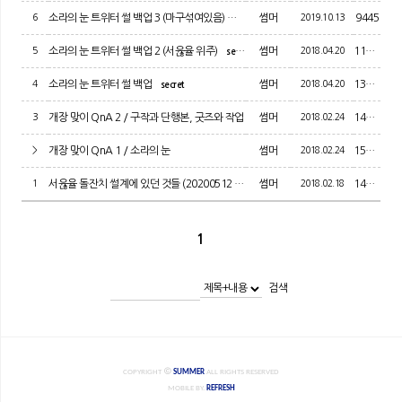
6
소라의 눈 트위터 썰 백업 3 (마구섞여있음)
썸머
2019.10.13
9445
secret
5
소라의 눈 트위터 썰 백업 2 (서윦율 위주)
썸머
2018.04.20
11761
secret
4
소라의 눈 트위터 썰 백업
썸머
2018.04.20
13985
secret
3
개장 맞이 QnA 2 / 구작과 단행본, 굿즈와 작업
썸머
2018.02.24
14877
>
개장 맞이 QnA 1 / 소라의 눈
썸머
2018.02.24
15311
1
서윦율 돌잔치 썰계에 있던 것들 (20200512 추가)
썸머
2018.02.18
14632
secret
1
검색
COPYRIGHT
SUMMER
ALL RIGHTS RESERVED
MOBILE BY.
REFRESH