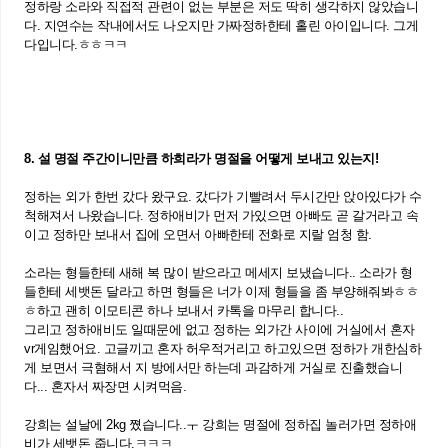
정하랑 소라와 직접적 관련이 없는 부분은 저도 딱히 생각하지 않았습니
다. 지연수는 작내에서도 나오지만 가짜정하한테 홀린 아이입니다. 그게
다입니다.ㅎㅎㅋㅋ
8. 설 명절 주간이니만큼 하희라가 명절을 어떻게 보내고 있는지!
정하는 외가 한번 갔다 왔구요. 갔다가 기빨려서 두시간만 앉아있다가 수
척해져서 나왔습니다. 정하애비가 먼저 가있으면 아빠도 곧 갈거라고 속
이고 정하만 보내서 집에 오면서 아빠한테 전화로 지랄 엄청 함.
소라는 형들한테 새해 복 많이 받으라고 메세지 보냈습니다.. 소라가 형
들한테 세뱃돈 달라고 하면 형들은 너가 이제 형들을 좀 부양해줘봐ㅎㅎ
ㅎ하고 괜히 이모티콘 하나 보내서 카톡을 마무리 합니다..
그리고 정하애비도 일때문에 없고 정하는 외가간 사이에 거실에서 혼자
vr게임했어요. 고글끼고 혼자 허우적거리고 하고있으면 정하가 개한심하
게 보면서 극혐해서 지 방에서만 하는데 과감하게 거실로 진출했습니
다... 혼자서 짜장면 시켜먹음.
강희는 설날에 2kg 쪘습니다..ㅜ 강희는 명절에 정하집 놀러가면 정하애
비가 세뱃돈 줍니다.ㅋㅋㅋ