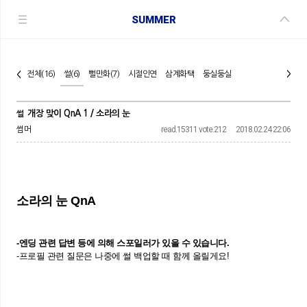
SUMMER
전체
(16)
썰
(6)
뻘만화
(7)
시절인연
삼계화택
둥실둥실
>
<
개장 맞이 QnA 1 / 소라의 눈
썰
read.
15311
vote.
212
2018.02.24 22:06
썸머
소라의 눈 QnA
-엔딩 관련 답변 등에 의해 스포일러가 있을 수 있습니다.
-프로필 관련 질문은 나중에 썰 백업할 때 함께 올릴게요!