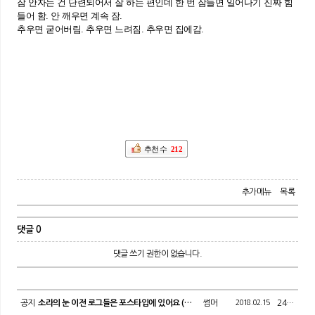
잠 안자는 건 단련되어서 잘 하는 편인데 한 번 잠들면 일어나기 진짜 힘
들어 함. 안 깨우면 계속 잠.
추우면 굳어버림. 추우면 느려짐. 추우면 집에감.
추천 수
212
추가메뉴
목록
댓글 0
댓글 쓰기 권한이 없습니다.
공지
소라의 눈 이전 로그들은 포스타입에 있어요 (주소有)
썸머
2018.02.15
24875